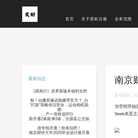
首页
关于星欧注册
业务范围
南京
最新动态
《踏风行》灵界新版本福利太炸
发布日期：2025
裂！仙魔双修还能薅秃官方？_白
“打新”策略依旧安全，运动相机国
当空间开始
嫖
Seek未
产一哥终迎IPO
新开通2条延伸3条，泾源县公交旅
游专线开通！快来玩吧！
南京财经大学2025毕业设计展开幕