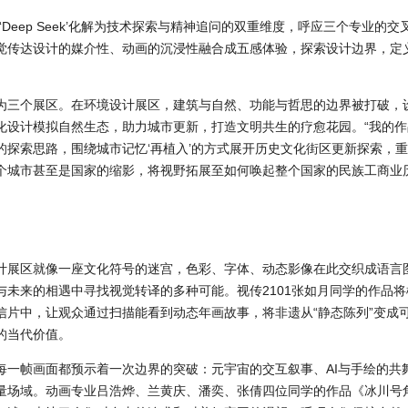
‘Deep Seek’化解为技术探索与精神追问的双重维度，呼应三个专业的
觉传达设计的媒介性、动画的沉浸性融合成五感体验，探索设计边界，定
为三个展区。在环境设计展区，建筑与自然、功能与哲思的边界被打破，设
化设计模拟自然生态，助力城市更新，打造文明共生的疗愈花园。“我的
的探索思路，围绕城市记忆‘再植入’的方式展开历史文化街区更新探索，
个城市甚至是国家的缩影，将视野拓展至如何唤起整个国家的民族工商业
计展区就像一座文化符号的迷宫，色彩、字体、动态影像在此交织成语言图
与未来的相遇中寻找视觉转译的多种可能。视传2101张如月同学的作品
信片中，让观众通过扫描能看到动态年画故事，将非遗从“静态陈列”变成
的当代价值。
每一帧画面都预示着一次边界的突破：元宇宙的交互叙事、AI与手绘的共
量场域。动画专业吕浩烨、兰黄庆、潘奕、张倩四位同学的作品《冰川号角