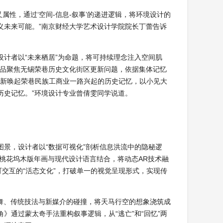
交叉属性，通过‘空间-信息-叙事’的递进逻辑，将环境设计的
义未来可能。”南京财经大学艺术设计学院院长丁蕾告诉
计者以“未来栖居”为命题，将可持续理念注入空间肌
作品聚焦无锡荣巷历史文化街区更新问题，依据集体记忆
重新唤起荣巷民族工商业一路兴起的历史记忆，以小见大
历史记忆。”环境设计专业曾倩雯同学说道。
景，设计者以“数据可视化”剖析信息洪流中的隐秘逻
将桃花坞木版年画与现代设计语言结合，将动态AR技术融
可交互的“活态文化”，打破单一的视觉呈现形式，实现传
舞、传统技法与新媒介的碰撞，将天马行空的想象浇筑成
》通过蒙太奇手法重构叙事逻辑，从“逃亡”和“回忆”两