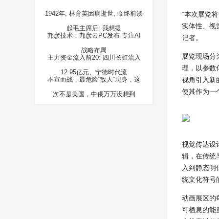
1942年, 林育英因病逝世, 临终前谈
“本次展览将
实体性、视
起毛主席后: 我想提
邦彦技术：邦彦云PC发布 专注AI
记者。
战略布局
展览现场分
主力资金流入前20: 四川长虹流入
理，以参数
12.95亿元、宁德时代流
不宣而战，最危险“敌人”现身，这
视角引入新
使其作为一
次不是美国，中俄万万没想到
视觉传达设
辑，在传统
入到静态明
统文化符号
动画展区的
可栖息的能